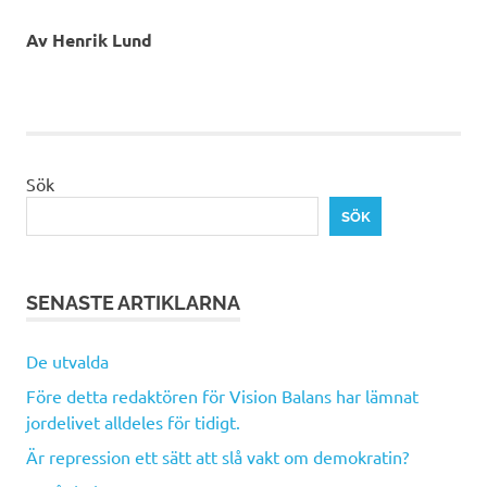
Av Henrik Lund
flexibel
förändringsbenägen
stresstålig
Sök
SÖK
SENASTE ARTIKLARNA
De utvalda
Före detta redaktören för Vision Balans har lämnat
jordelivet alldeles för tidigt.
Är repression ett sätt att slå vakt om demokratin?