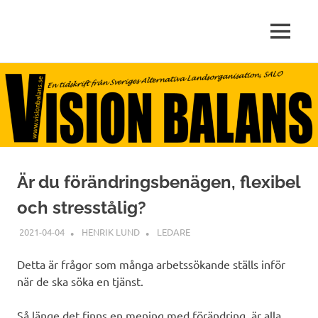
arbete,
MENY
VISIONBALANS.SE
livskvalitet,
miljö
Hoppa
till
innehåll
Är du förändringsbenägen, flexibel
och stresstålig?
2021-04-04
HENRIK LUND
LEDARE
Detta är frågor som många arbetssökande ställs inför
när de ska söka en tjänst.
Så länge det finns en mening med förändring, är alla