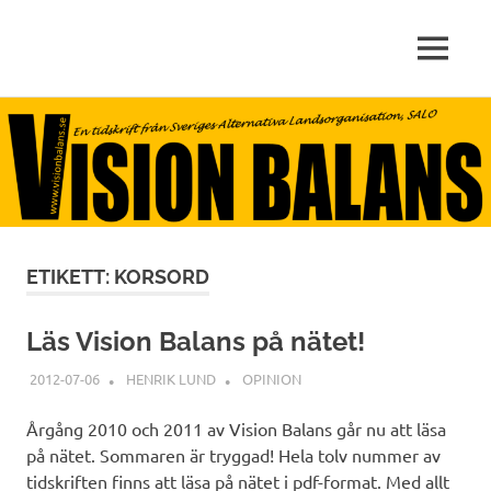
arbete,
MENY
VISIONBALANS.SE
livskvalitet,
miljö
Hoppa
till
innehåll
ETIKETT:
KORSORD
Läs Vision Balans på nätet!
2012-07-06
HENRIK LUND
OPINION
Årgång 2010 och 2011 av Vision Balans går nu att läsa
på nätet. Sommaren är tryggad! Hela tolv nummer av
tidskriften finns att läsa på nätet i pdf-format. Med allt