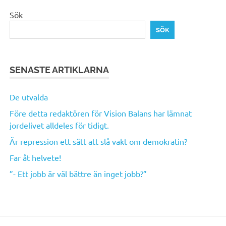
Sök
SÖK
SENASTE ARTIKLARNA
De utvalda
Före detta redaktören för Vision Balans har lämnat
jordelivet alldeles för tidigt.
Är repression ett sätt att slå vakt om demokratin?
Far åt helvete!
”- Ett jobb är väl bättre än inget jobb?”