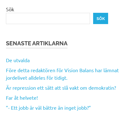
Sök
SÖK
SENASTE ARTIKLARNA
De utvalda
Före detta redaktören för Vision Balans har lämnat
jordelivet alldeles för tidigt.
Är repression ett sätt att slå vakt om demokratin?
Far åt helvete!
”- Ett jobb är väl bättre än inget jobb?”