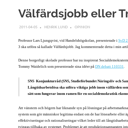
Välfärdsjobb eller T
2011-04-05
HENRIK LUND
OPINION
Professor Lars Ljungqvist, vid Handelshögskolan, presenterade i
SvD 21
3 ska utföra så kallade Välfärdsjobb. Jag kommenterade detta i min arti
Denne borgerligt skolade professor har nu inspirerat Socialdemokrater
Tommy Waidelich som presenterade sina idéer på
DN debatt 110331
.
SNS Konjunkturråd (SNS, Studieförbundet Näringsliv och Samhä
Långtidsarbetslösa ska utföra viktiga jobb inom välfärden som i
sätt som fungerar inom ramen för en socialdemokratisk ekonom
Att vänstern och högern har liknande syn på lösningar på arbetsmarkna
system som gör människor legitima endast om de har lönearbete eller äg
effektiviseringar och rationaliseringar vilket leder till att långtidsar
tvingas tillbaka av systemet. Problemet är att produktionsapparaten inte 