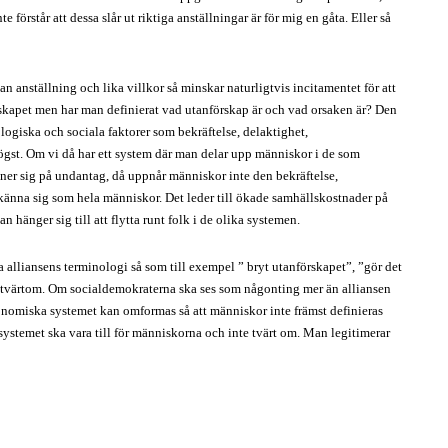
 förstår att dessa slår ut riktiga anställningar är för mig en gåta. Eller så
 anställning och lika villkor så minskar naturligtvis incitamentet för att
rskapet men har man definierat vad utanförskap är och vad orsaken är? Den
kologiska och sociala faktorer som bekräftelse, delaktighet,
ögst. Om vi då har ett system där man delar upp människor i de som
ner sig på undantag, då uppnår människor inte den bekräftelse,
känna sig som hela människor. Det leder till ökade samhällskostnader på
änger sig till att flytta runt folk i de olika systemen.
lliansens terminologi så som till exempel ” bryt utanförskapet”, ”gör det
 – tvärtom. Om socialdemokraterna ska ses som någonting mer än alliansen
konomiska systemet kan omformas så att människor inte främst definieras
stemet ska vara till för människorna och inte tvärt om. Man legitimerar