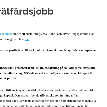
rälfärdsjobb
 februari
sin tes att anställningslösa i Jobb- och utvecklingsgarantins fas
kel som går att läsa
här
.
nas nya partiledare Håkan Juholt och hans ekonomisk-politiske talesperson
lle) har presenterat en idé om en satsning på så kallade välfärdsjobb.
nte utförs i dag. SNS idé är väl värd att prövas och utvecklas på ett
isk politik.
dspolitiken är symptomatiskt. Båda sidor bekänner sig till ett ekonomiskt
er kapital. Den kapitalliberala tillväxtekonomin tvingar fram
betslösheten ökar. Fler hamnar utanför den ordinarie arbetsmarknaden men ska
har råd att anställa för att få de uppgifter som man tidigare sparat bort,