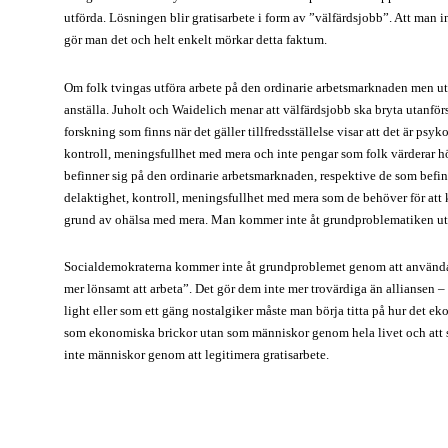
utförda. Lösningen blir gratisarbete i form av ”välfärdsjobb”. Att man inte
gör man det och helt enkelt mörkar detta faktum.
Om folk tvingas utföra arbete på den ordinarie arbetsmarknaden men utan
anställa. Juholt och Waidelich menar att välfärdsjobb ska bryta utanfö
forskning som finns när det gäller tillfredsställelse visar att det är psy
kontroll, meningsfullhet med mera och inte pengar som folk värderar h
befinner sig på den ordinarie arbetsmarknaden, respektive de som befin
delaktighet, kontroll, meningsfullhet med mera som de behöver för att 
grund av ohälsa med mera. Man kommer inte åt grundproblematiken utan h
Socialdemokraterna kommer inte åt grundproblemet genom att använda a
mer lönsamt att arbeta”. Det gör dem inte mer trovärdiga än alliansen
light eller som ett gäng nostalgiker måste man börja titta på hur det e
som ekonomiska brickor utan som människor genom hela livet och att sy
inte människor genom att legitimera gratisarbete.
fas
3