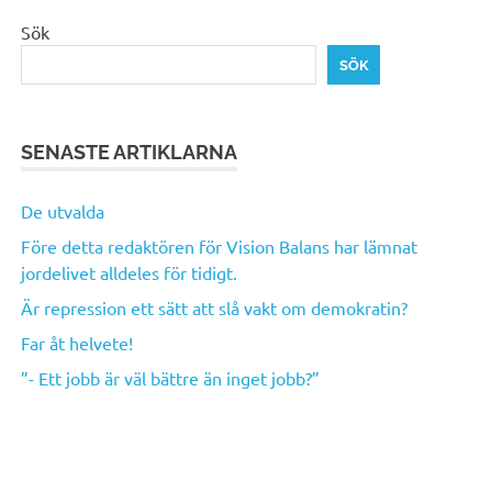
Sök
SÖK
SENASTE ARTIKLARNA
De utvalda
Före detta redaktören för Vision Balans har lämnat
jordelivet alldeles för tidigt.
Är repression ett sätt att slå vakt om demokratin?
Far åt helvete!
”- Ett jobb är väl bättre än inget jobb?”