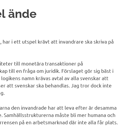
el ände
n
, har i ett utspel krävt att invandrare ska skriva på
iteter till monetära transaktioner på
 till en fråga om juridik. Förslaget gör sig bäst i
 logikens namn krävas avtal av alla svenskar att
 att svenskar ska behandlas. Jag tror dock inte
g.
garna den invandrade har att leva efter är desamma
de. Samhällsstrukturerna måste bli mer humana och
rrensen på en arbetsmarknad där inte alla får plats.