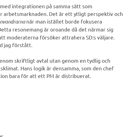
t med integrationen på samma sätt som
ör arbetsmarknaden. Det är ett ytligt perspektiv och
invandrarna
när man istället borde fokusera
 Detta resonemang är oroande då det närmar sig
tt moderaterna försöker attrahera SD:s väljare.
d jag förstått.
enom skriftligt avtal utan genom en tydlig och
lsklimat. Hans logik är densamma, som den chef
tion bara för att ett PM är distribuerat.
r.