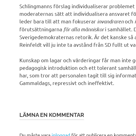
Schlingmanns förslag individualiserar probleme
moderaternas sätt att individualisera ansvaret f
leder bara till att man fokuserar
invandraren
och
förutsättningarna
för alla människor
i samhället.
Sverigedemokraternas retorik. Är det kanske så a
Reinfeldt vill ju inte ta avstånd från SD fullt ut va
Kunskap om lagar och värderingar får man inte g
pedagogisk introduktion och ett tolerant samhäl
har, som tror att personalen tagit till sig informa
Gammaldags, repressivt och ineffektivt.
LÄMNA EN KOMMENTAR
Du måste vara
inloggad
för att publicera en kommenta