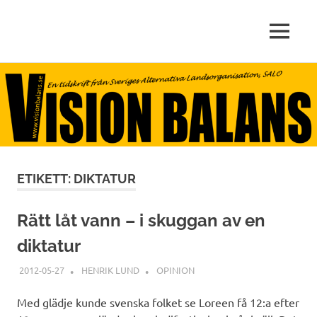
arbete,
MENY
VISIONBALANS.SE
livskvalitet,
miljö
Hoppa
till
innehåll
ETIKETT:
DIKTATUR
Rätt låt vann – i skuggan av en
diktatur
2012-05-27
HENRIK LUND
OPINION
Med glädje kunde svenska folket se Loreen få 12:a efter