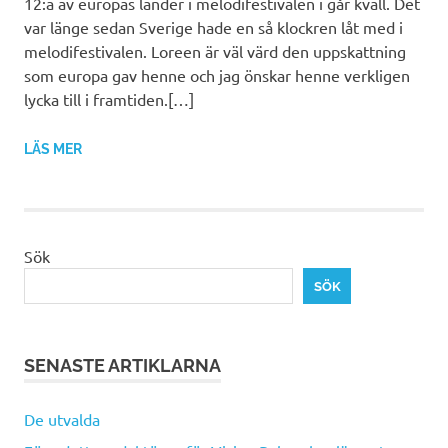
12:a av europas länder i melodifestivalen i går kväll. Det
var länge sedan Sverige hade en så klockren låt med i
melodifestivalen. Loreen är väl värd den uppskattning
som europa gav henne och jag önskar henne verkligen
lycka till i framtiden.[…]
LÄS MER
Sök
SÖK
SENASTE ARTIKLARNA
De utvalda