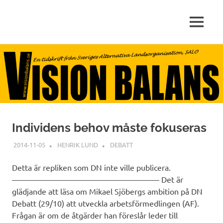
arbete,
MENY
VISIONBALANS.SE
livskvalitet,
miljö
Hoppa
till
innehåll
Individens behov måste fokuseras
2014-11-05
HENRIK LUND
DEBATT
Detta är repliken som DN inte ville publicera.
——————————————————– Det är
glädjande att läsa om Mikael Sjöbergs ambition på DN
Debatt (29/10) att utveckla arbetsförmedlingen (AF).
Frågan är om de åtgärder han föreslår leder till