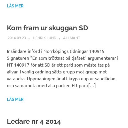
LÄS MER
Kom fram ur skuggan SD
2014-09-23
HENRIK LUND
ALLMÄNT
Insändare införd i Norrköpings tidningar 140919
Signaturen ”En som tröttnat på tjafset” argumenterar i
NT 140917 för att SD är ett parti som måste tas på
allvar. I vanlig ordning sätts grupp mot grupp mot
varandra. Uppmaningen är att krypa upp ur sandlådan
och samarbeta med alla partier. Ett parti[…]
LÄS MER
Ledare nr 4 2014