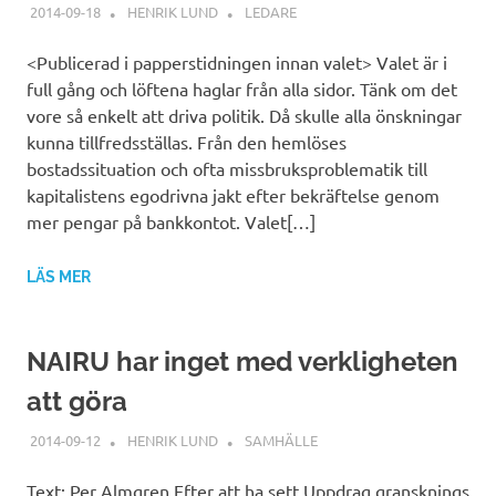
2014-09-18
HENRIK LUND
LEDARE
<Publicerad i papperstidningen innan valet> Valet är i
full gång och löftena haglar från alla sidor. Tänk om det
vore så enkelt att driva politik. Då skulle alla önskningar
kunna tillfredsställas. Från den hemlöses
bostadssituation och ofta missbruksproblematik till
kapitalistens egodrivna jakt efter bekräftelse genom
mer pengar på bankkontot. Valet[…]
LÄS MER
NAIRU har inget med verkligheten
att göra
2014-09-12
HENRIK LUND
SAMHÄLLE
Text: Per Almgren Efter att ha sett Uppdrag gransknings