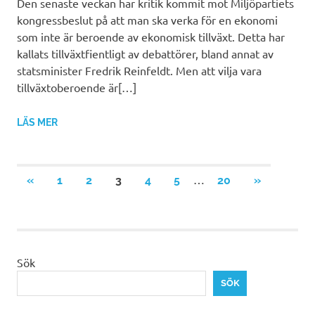
Den senaste veckan har kritik kommit mot Miljöpartiets
kongressbeslut på att man ska verka för en ekonomi
som inte är beroende av ekonomisk tillväxt. Detta har
kallats tillväxtfientligt av debattörer, bland annat av
statsminister Fredrik Reinfeldt. Men att vilja vara
tillväxtoberoende är[…]
LÄS MER
Sidnumrering
…
FÖREGÅENDE
NÄSTA
«
1
2
3
4
5
20
»
INLÄGG
INLÄGG
för
inlägg
Sök
SÖK