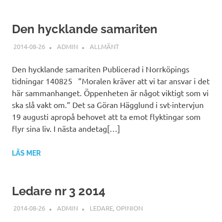
Den hycklande samariten
2014-08-26
ADMIN
ALLMÄNT
Den hycklande samariten Publicerad i Norrköpings
tidningar 140825 ”Moralen kräver att vi tar ansvar i det
här sammanhanget. Öppenheten är något viktigt som vi
ska slå vakt om.” Det sa Göran Hägglund i svt-intervjun
19 augusti apropå behovet att ta emot flyktingar som
flyr sina liv. I nästa andetag[…]
LÄS MER
Ledare nr 3 2014
2014-08-26
ADMIN
LEDARE
,
OPINION